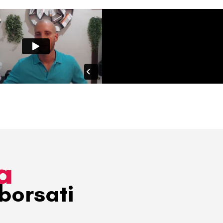
a
borsati