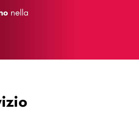
no
nella
izio