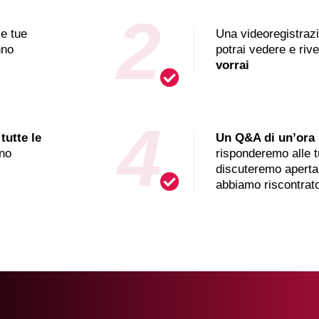
2
le tue
Una videoregistrazi
nno
potrai vedere e riv
vorrai
4
o
tutte le
Un Q&A di un’ora 
rno
risponderemo alle 
discuteremo aperta
abbiamo riscontrat