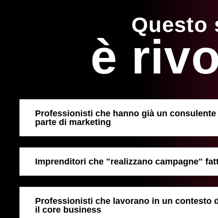
Questo 
è rivo
Professionisti che hanno già un consulente
parte di marketing
Imprenditori che "realizzano campagne" fatt
Professionisti che lavorano in un contesto 
il core business