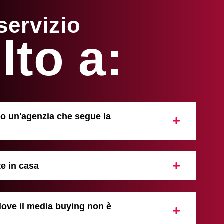
servizio
lto a:
 o un'agenzia che segue la
e in casa
dove il media buying non è