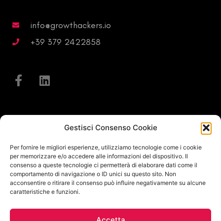
info@growthackers.io
+39 379 2422858
About
Gestisci Consenso Cookie
Dicono di noi
Per fornire le migliori esperienze, utilizziamo tecnologie come i cookie
per memorizzare e/o accedere alle informazioni del dispositivo. Il
Lavora con Noi
consenso a queste tecnologie ci permetterà di elaborare dati come il
Sviluppo web
comportamento di navigazione o ID unici su questo sito. Non
acconsentire o ritirare il consenso può influire negativamente su alcune
caratteristiche e funzioni.
Privacy Policy
Cookie Policy
Accetta