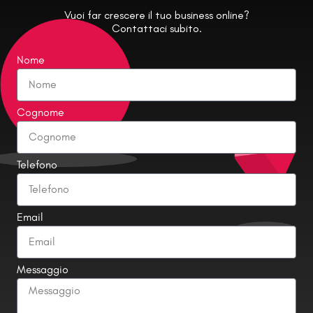
Vuoi far crescere il tuo business online?
Contattaci subito.
Nome
Cognome
Telefono
Email
Messaggio