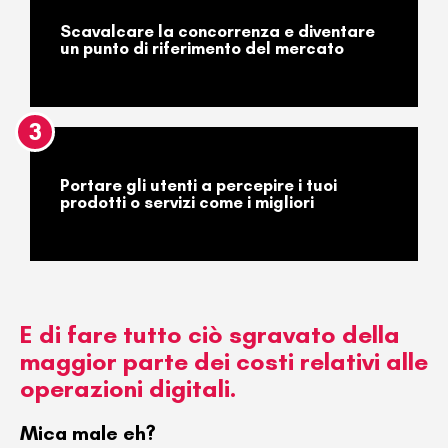
Scavalcare la concorrenza e diventare
un punto di riferimento del mercato
3
Portare gli utenti a percepire i tuoi
prodotti o servizi come i migliori
E di fare tutto ciò
sgravato della
maggior parte dei costi relativi alle
operazioni digitali
.
Mica male eh?