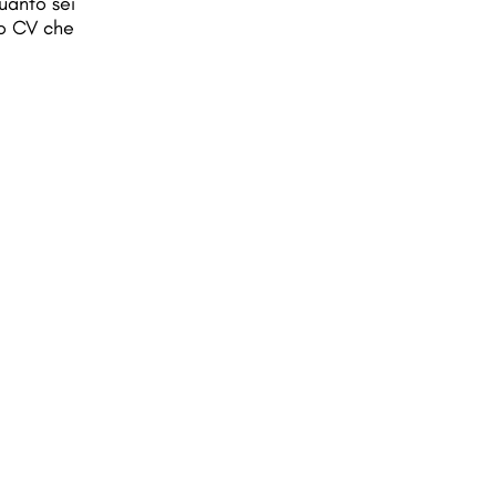
uanto sei
uo CV che