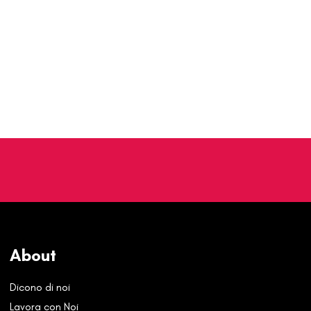
About
Dicono di noi
Lavora con Noi