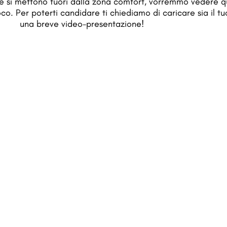
e si mettono fuori dalla zona comfort, vorremmo vedere q
oco. Per poterti candidare ti chiediamo di caricare sia il t
una breve video-presentazione!