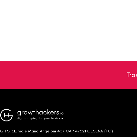
Tra
GH S.R.L. viale Mario Angeloni 437 CAP 47521 CESENA (FC)