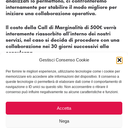
analizzati lo permettono, ci confronteremo
internamente per stabilire il modo migliore per
iniziare una collaborazione operativa.
Il costo della Call di Marginalità di 500€ verrà
interamente riassorbito all’interno dei nostri
servizi, nel caso si decida di procedere con una
collaborazione nei 30 giorni successivi alla
consulenza.
Gestisci Consenso Cookie
Procedi con l'acquisto
Per fornire le migliori esperienze, utilizziamo tecnologie come i cookie per
memorizzare e/o accedere alle informazioni del dispositivo. Il consenso a
queste tecnologie ci permetterà di elaborare dati come il comportamento di
navigazione o ID unici su questo sito. Non acconsentire o ritirare il
consenso può influire negativamente su alcune caratteristiche e funzioni.
Accetta
GH S.R.L.
Viale Mario Angeloni 437, 47521, Cesena (FC)
P.IVA 04416020404
Nega
info@growthackers.io