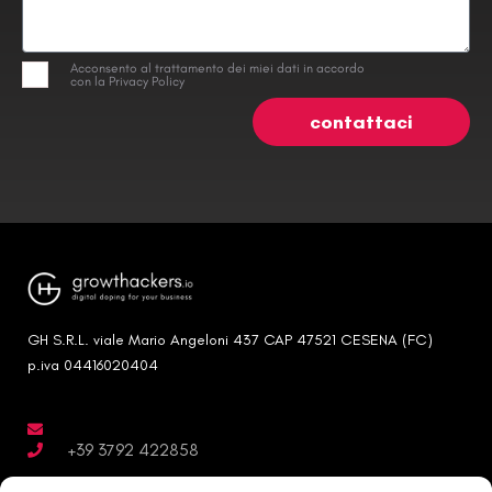
Acconsento al trattamento dei miei dati in accordo
con la Privacy Policy
contattaci
GH S.R.L. viale Mario Angeloni 437 CAP 47521 CESENA (FC)
p.iva 04416020404
+39 3792 422858