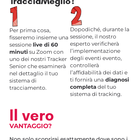
TracciaMeglio?
Dopodiché, durante la
Per prima cosa,
sessione, il nostro
fisseremo insieme una
esperto verificherà
sessione
live di 60
l’implementazione
minuti
su Zoom con
degli eventi evento,
uno dei nostri Tracker
controllerà
Senior che esaminerà
l’affidabilità dei dati e
nel dettaglio il tuo
ti fornirà una
diagnosi
sistema di
completa
del tuo
tracciamento.
sistema di tracking.
Il vero
VANTAGGIO?
Non solo scoprirai esattamente dove sono i