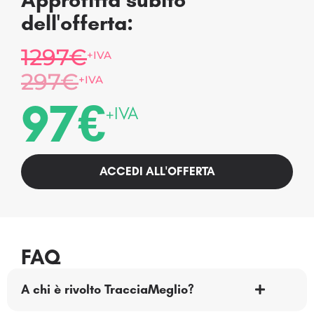
dell'offerta:
1297€
+IVA
297€
+IVA
97€
+IVA
ACCEDI ALL'OFFERTA
FAQ
A chi è rivolto TracciaMeglio?