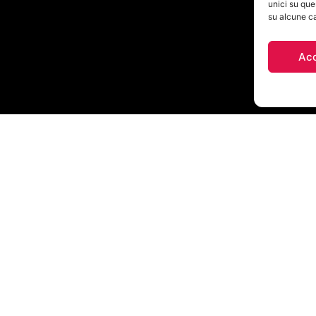
unici su que
su alcune ca
Ac
SENA (FC)